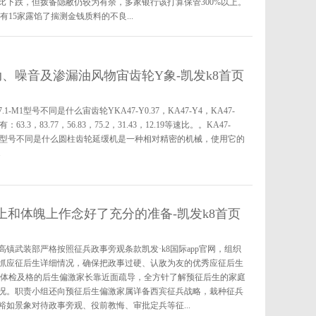
比下跌，但拨备隐敝仍较为有余，多家银行该打算保管300%以上。
15家露馅了揣测金钱质料的不良...
动、噪音及渗漏油风物宙齿轮Y象-凯发k8首页
-117.1-M1型号不同是什么宙齿轮YKA47-Y0.37，KA47-Y4，KA47-
：63.3，83.77，56.83，75.2，31.43，12.19等速比。。KA47-
P-117.1-M1型号不同是什么圆柱齿轮延缓机是一种相对精密的机械，使用它的
.
想上和体魄上作念好了充分的准备-凯发k8首页
镇武装部严格按照征兵政事旁观条款凯发·k8国际app官网，组织
掌抓应征后生详细情况，确保把政事过硬、认敌为友的优秀应征后生
与体检及格的后生偏激家长靠近面疏导，全方针了解预征后生的家庭
况。职责小组还向预征后生偏激家属详备西宾征兵战略，栽种征兵
如景象对待政事旁观、役前教悔、审批定兵等征...