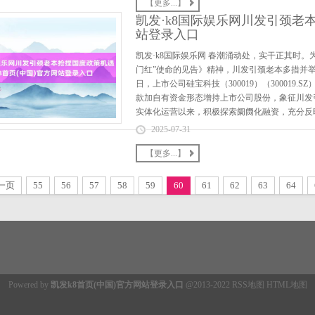
【更多...】
凯发·k8国际娱乐网川发引颈老本
站登录入口
凯发·k8国际娱乐网 春潮涌动处，实干正其时
门红”使命的见告》精神，川发引颈老本多措并举
日，上市公司硅宝科技（300019）（30001
款加自有资金形态增持上市公司股份，象征川发
实体化运营以来，积极探索阛阓化融资，充分反映
2025-07-31
【更多...】
一页
55
56
57
58
59
60
61
62
63
64
Powered by
凯发k8首页(中国)官方网站登录入口
@2013-2022
RSS地图
HTML地图