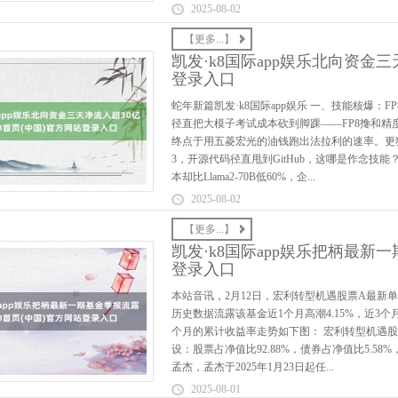
2025-08-02
【更多...】
凯发·k8国际app娱乐北向资金三
登录入口
蛇年新篇凯发·k8国际app娱乐 一、技能核爆：FP
径直把大模子考试成本砍到脚踝——FP8搀和精
终点于用五菱宏光的油钱跑出法拉利的速率。更狠的是
3，开源代码径直甩到GitHub，这哪是作念技
本却比Llama2-70B低60%，企...
2025-08-02
【更多...】
凯发·k8国际app娱乐把柄最新
登录入口
本站音讯，2月12日，宏利转型机遇股票A最新单元净
历史数据流露该基金近1个月高潮4.15%，近3个月高
个月的累计收益率走势如下图： 宏利转型机遇
设：股票占净值比92.88%，债券占净值比5.5
孟杰，孟杰于2025年1月23日起任...
2025-08-01