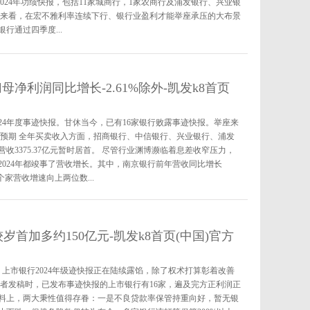
2024年功绩快报，包括11家城商行，1家农商行及浦发银行、兴业银
座来看，在宏不雅利率连续下行、银行业盈利才能举座承压的大布景
行通过四季度...
母净利润同比增长-2.61%除外-凯发k8首页
24年度事迹快报。甘休当今，已有16家银行败露事迹快报。举座来
座超预期 全年买卖收入方面，招商银行、中信银行、兴业银行、浦发
3375.37亿元暂时居首。 尽管行业渊博濒临着息差收窄压力，
2024年都竣事了营收增长。其中，南京银行前年营收同比增长
逐个家营收增速向上两位数...
较岁首加多约150亿元-凯发k8首页(中国)官方
表 上市银行2024年级迹快报正在陆续露馅，除了权术打算彰着改善
记者发稿时，已发布事迹快报的上市银行有16家，遍及完方正利润正
料上，两大秉性值得存眷：一是不良贷款率保管持重向好，暂无银