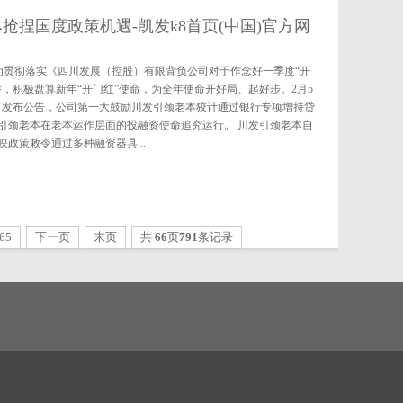
抢捏国度政策机遇-凯发k8首页(中国)官方网
。为贯彻落实《四川发展（控股）有限背负公司对于作念好一季度“开
，积极盘算新年“开门红”使命，为全年使命开好局、起好步。2月5
9.SZ）发布公告，公司第一大鼓励川发引颈老本狡计通过银行专项增持贷
引颈老本在老本运作层面的投融资使命追究运行。 川发引颈老本自
政策敕令通过多种融资器具...
65
下一页
末页
共
66
页
791
条记录