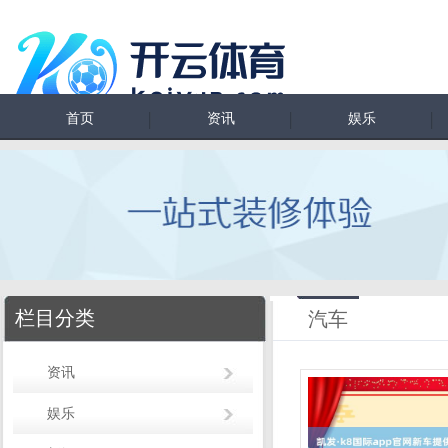
首页
资讯
娱乐
栏目分类
汽车
资讯
娱乐