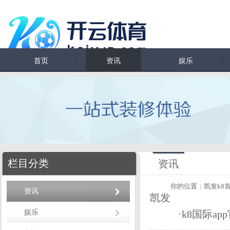
首页
资讯
娱乐
栏目分类
资讯
你的位置：
凯发k8
资讯
凯发
娱乐
·k8国际