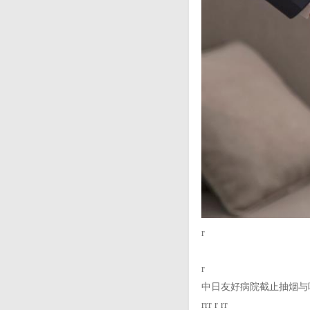
r
r
中日友好病院截止抽烟与
rrr r rr