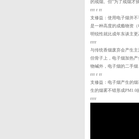
的戒烟。但“为了戒烟才
rrr r rr
支修益：使用电子烟并不
是一种高度的成瘾物资（
明锐性就比成年东谈主更
rrrr
与传统香烟废弃会产生主
但骨子上，电子烟加热产
物碱外，电子烟的二手烟
rrr r rr
支修益：电子烟产生的烟
生的烟雾不错形成PM1.0
rrrr