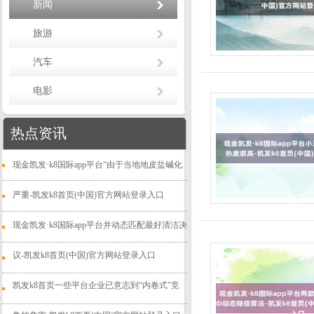
新闻
旅游
汽车
电影
热点资讯
现金凯发·k8国际app平台“由于当地地皮盐碱化
严重-凯发k8首页(中国)官方网站登录入口
现金凯发·k8国际app平台并动态匹配最好清洁决
议-凯发k8首页(中国)官方网站登录入口
凯发k8首页一些平台企业已意志到“内卷式”竞