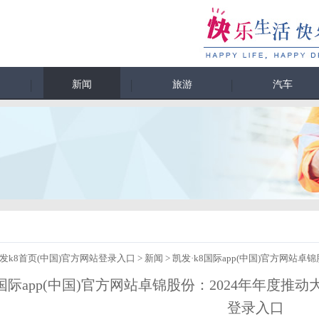
新闻
旅游
汽车
发k8首页(中国)官方网站登录入口
>
新闻
> 凯发·k8国际app(中国)官方网站
8国际app(中国)官方网站卓锦股份：2024年年度推
登录入口