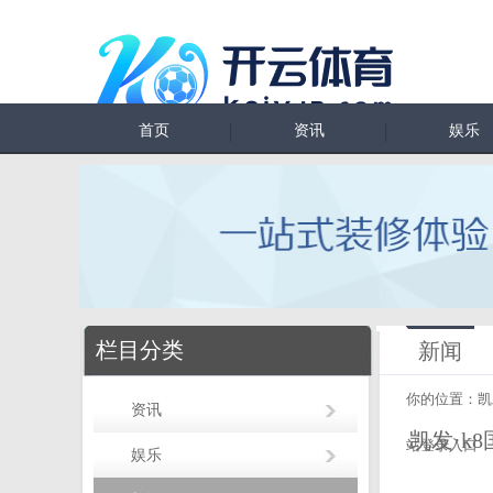
首页
资讯
娱乐
栏目分类
新闻
你的位置：
凯
资讯
凯发·k
站登录入口
娱乐