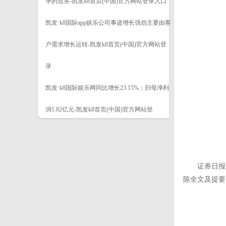
争的危害-凯发k8首页(中国)官方网站登录入口
凯发·k8国际app娱乐公司事迹增长强劲主要由客
户需求增长运转-凯发k8首页(中国)官方网站登
录
凯发·k8国际娱乐网同比增长23.15%；归母净利
润1.82亿元-凯发k8首页(中国)官方网站登
证券日报网讯
陈全文及提要